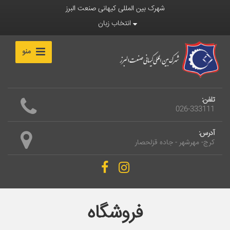
شهرک بین المللی کیهانی صنعت البرز
انتخاب زبان
منو
تلفن:
026-333111
آدرس:
کرج- مهرشهر - جاده قزلحصار
فروشگاه